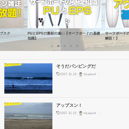
フボードの基礎
サーフボードのアウトライン基礎知識【徹底
サーフィン関
解説！】
ァーが環境に
1
2
3
4
5
サーフィン日記
そうだパンピングだ
2017.11.13
Oyajisurf
サーフィン日記
アップスン！
2017.11.13
Oyajisurf