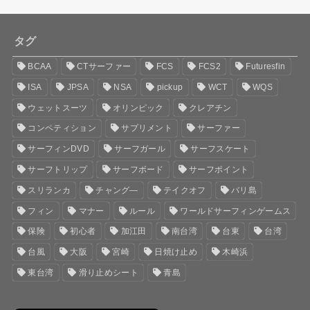
タグ
BCAA
CTサーファー
FCS
FCS2
Futuresfin
ISA
JPSA
NSA
pickup
WCT
WQS
ウェットスーツ
オリンピック
クレアチン
コンペティション
サプリメント
サーファー
サーフィンDVD
サーフガール
サーフスケート
サーフトリップ
サーフボード
サーフポイント
スリランカ
チャング―
テイクオフ
バリ島
フィン
マナー
ルール
ワールドサーフィンゲームス
保険
初心者
加江田
南台湾
台東
台湾
台風
大阪
宮崎
日焼け止め
木崎浜
東台湾
滑り止めシート
青島