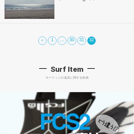
1
…
30
31
32
＜
Surf Item
サーフィンの道具に関する投稿