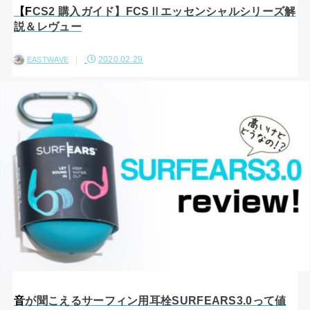
【FCS2 購入ガイド】FCSⅡエッセンシャルシリーズ解
説＆レヴュー
2020.02.29
EASTWAVE
音が聞こえるサーフィン用耳栓SURFEARS3.0って値