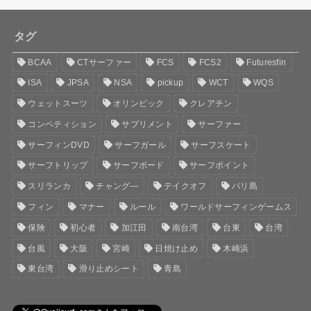
タグ
BCAA
CTサーファー
FCS
FCS2
Futuresfin
ISA
JPSA
NSA
pickup
WCT
WQS
ウェットスーツ
オリンピック
クレアチン
コンペティション
サプリメント
サーファー
サーフィンDVD
サーフガール
サーフスケート
サーフトリップ
サーフボード
サーフポイント
スリランカ
チャング―
テイクオフ
バリ島
フィン
マナー
ルール
ワールドサーフィンゲームス
保険
初心者
加江田
南台湾
台東
台湾
台風
大阪
宮崎
日焼け止め
木崎浜
東台湾
滑り止めシート
青島