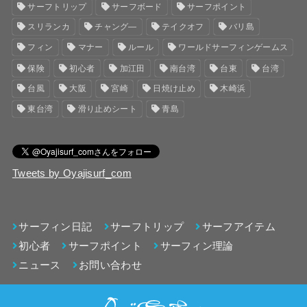
サーフトリップ
サーフボード
サーフポイント
スリランカ
チャング―
テイクオフ
バリ島
フィン
マナー
ルール
ワールドサーフィンゲームス
保険
初心者
加江田
南台湾
台東
台湾
台風
大阪
宮崎
日焼け止め
木崎浜
東台湾
滑り止めシート
青島
Tweets by Oyajisurf_com
サーフィン日記
サーフトリップ
サーフアイテム
初心者
サーフポイント
サーフィン理論
ニュース
お問い合わせ