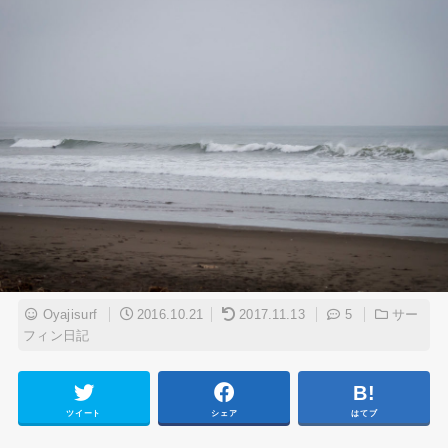
Oyajisurf
2016.10.21
2017.11.13
5
サー
フィン日記
ツイート
シェア
はてブ