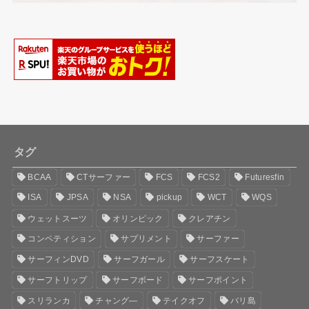
タグ
BCAA
CTサーファー
FCS
FCS2
Futuresfin
ISA
JPSA
NSA
pickup
WCT
WQS
ウェットスーツ
オリンピック
クレアチン
コンペティション
サプリメント
サーファー
サーフィンDVD
サーフガール
サーフスケート
サーフトリップ
サーフボード
サーフポイント
スリランカ
チャング―
テイクオフ
バリ島