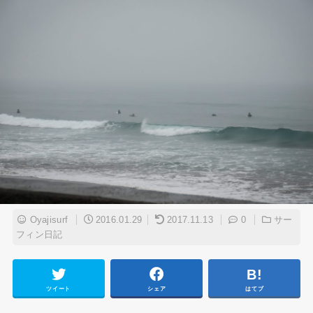
Oyajisurf
2016.01.29
2017.11.13
0
サー
フィン日記
ツイート
シェア
はてブ