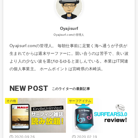
Oyajisurf
Oyajisurf.comの管理人
Oyajisurf.comの管理人。 毎朝仕事前に足繁く海へ通うが子供が
生まれてからは週末サーファーに。競い合うのは苦手で、良い波
より人の少ない波を選びゆるゆると楽しんでいる。本業はIT関連
の個人事業主。 ホームポイントは宮崎県の木崎浜。
NEW POST
その他
サーフアイテム
2020.09.26
2020.02.19