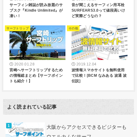
サーフィン雑誌が読み放題のサ
音が聞こえるサーフィン用耳栓
ブスク『Kindle Unlimited』が
SURFEARS3.0って値段高いけ
凄い！
ど実際どうなの？
サーフトリップ
その他
2020.01.28
2019.12.04
宮崎へサーフトリップするため
波情報スマホサイトを無料使用
の情報総まとめ【サーフポイン
で比較！[BCM なみある 波通 波
トも紹介！】
伝説]
よく読まれている記事
大阪からアクセスできるビジターも
ウエルカムなサーフ...