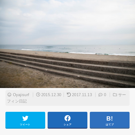
Oyajisurf
2015.12.30
2017.11.13
0
サー
フィン日記
ツイート
シェア
はてブ