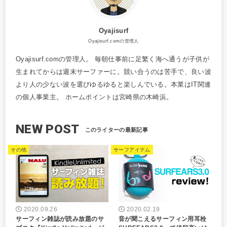
Oyajisurf
Oyajisurf.comの管理人
Oyajisurf.comの管理人。 毎朝仕事前に足繁く海へ通うが子供が
生まれてからは週末サーファーに。競い合うのは苦手で、良い波
より人の少ない波を選びゆるゆると楽しんでいる。本業はIT関連
の個人事業主。 ホームポイントは宮崎県の木崎浜。
NEW POST
その他
サーフアイテム
2020.09.26
2020.02.19
サーフィン雑誌が読み放題のサ
音が聞こえるサーフィン用耳栓