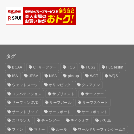
タグ
BCAA
CTサーファー
FCS
FCS2
Futuresfin
ISA
JPSA
NSA
pickup
WCT
WQS
ウェットスーツ
オリンピック
クレアチン
コンペティション
サプリメント
サーファー
サーフィンDVD
サーフガール
サーフスケート
サーフトリップ
サーフボード
サーフポイント
スリランカ
チャング―
テイクオフ
バリ島
フィン
マナー
ルール
ワールドサーフィンゲームス