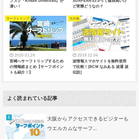
ブスク『Kindle Unlimited』が
SURFEARS3.0って値段高いけ
凄い！
ど実際どうなの？
サーフトリップ
その他
2020.01.28
2019.12.04
宮崎へサーフトリップするため
波情報スマホサイトを無料使用
の情報総まとめ【サーフポイン
で比較！[BCM なみある 波通 波
トも紹介！】
伝説]
よく読まれている記事
大阪からアクセスできるビジターも
ウエルカムなサーフ...