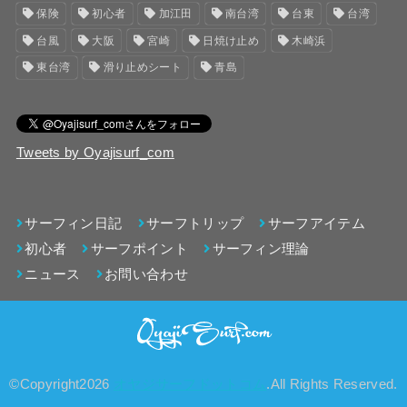
保険
初心者
加江田
南台湾
台東
台湾
台風
大阪
宮崎
日焼け止め
木崎浜
東台湾
滑り止めシート
青島
Tweets by Oyajisurf_com
サーフィン日記
サーフトリップ
サーフアイテム
初心者
サーフポイント
サーフィン理論
ニュース
お問い合わせ
©Copyright2026
オヤジサーフドットコム
.All Rights Reserved.