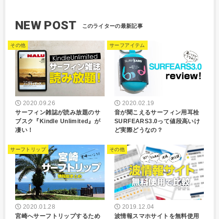
NEW POST
その他
サーフアイテム
2020.09.26
2020.02.19
サーフィン雑誌が読み放題のサ
音が聞こえるサーフィン用耳栓
ブスク『Kindle Unlimited』が
SURFEARS3.0って値段高いけ
凄い！
ど実際どうなの？
サーフトリップ
その他
2020.01.28
2019.12.04
宮崎へサーフトリップするため
波情報スマホサイトを無料使用