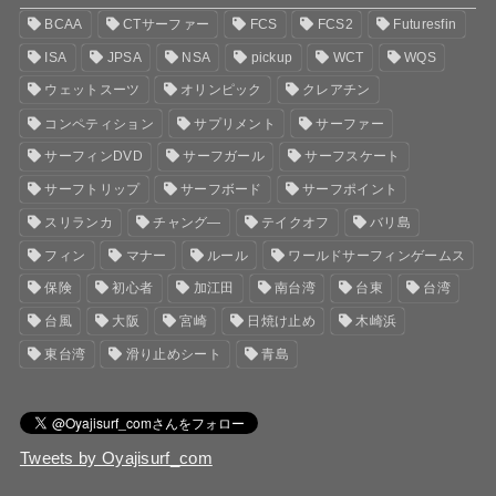
BCAA
CTサーファー
FCS
FCS2
Futuresfin
ISA
JPSA
NSA
pickup
WCT
WQS
ウェットスーツ
オリンピック
クレアチン
コンペティション
サプリメント
サーファー
サーフィンDVD
サーフガール
サーフスケート
サーフトリップ
サーフボード
サーフポイント
スリランカ
チャング―
テイクオフ
バリ島
フィン
マナー
ルール
ワールドサーフィンゲームス
保険
初心者
加江田
南台湾
台東
台湾
台風
大阪
宮崎
日焼け止め
木崎浜
東台湾
滑り止めシート
青島
Tweets by Oyajisurf_com