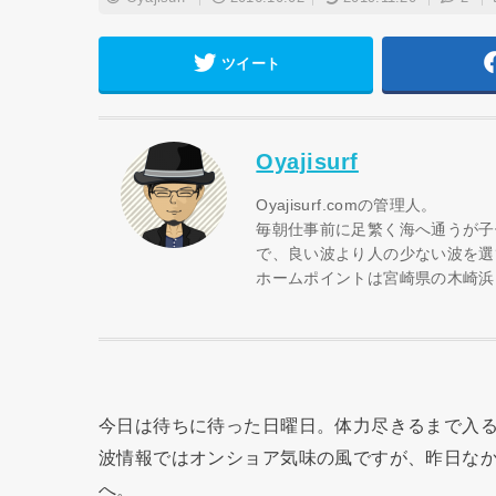
ツイート
Oyajisurf
Oyajisurf.comの管理人。
毎朝仕事前に足繁く海へ通うが子
で、良い波より人の少ない波を選
ホームポイントは宮崎県の木崎浜
今日は待ちに待った日曜日。体力尽きるまで入
波情報ではオンショア気味の風ですが、昨日な
へ。