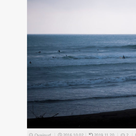
Oyajisurf
2016.10.02
2019.11.20
2