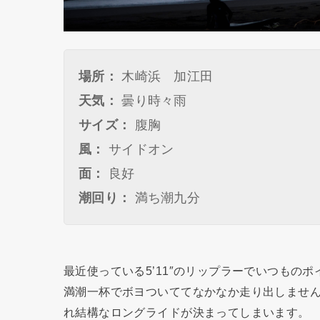
場所：
木崎浜 加江田
天気：
曇り時々雨
サイズ：
腹胸
風：
サイドオン
面：
良好
潮回り：
満ち潮九分
最近使っている5’11″のリップラーでいつもの
満潮一杯でボヨついててなかなか走り出しませ
れ結構なロングライドが決まってしまいます。