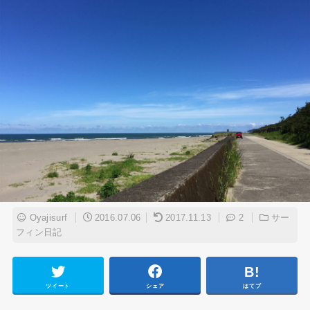
Oyajisurf
2016.07.06
2017.11.13
2
サー
フィン日記
ツイート
シェア
はてブ