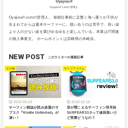
Oyajisurf
Oyajisurf.comの管理人
Oyajisurf.comの管理人。 毎朝仕事前に足繁く海へ通うが子供が
生まれてからは週末サーファーに。競い合うのは苦手で、良い波
より人の少ない波を選びゆるゆると楽しんでいる。本業はIT関連
の個人事業主。 ホームポイントは宮崎県の木崎浜。
NEW POST
その他
サーフアイテム
2020.09.26
2020.02.19
サーフィン雑誌が読み放題のサ
音が聞こえるサーフィン用耳栓
ブスク『Kindle Unlimited』が
SURFEARS3.0って値段高いけ
凄い！
ど実際どうなの？