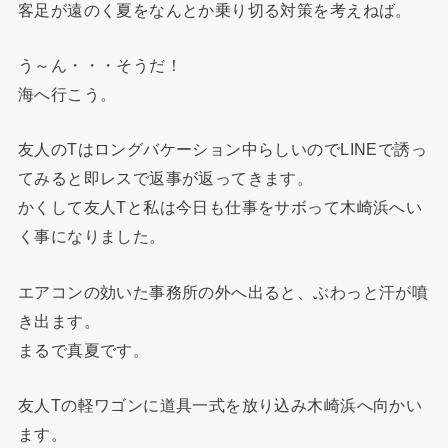
客足が遠のく夏をなんとか乗り切る対策を考えねば。
う～ん・・・そうだ！
海へ行こう。
友人のTはロングバケーション中らしいのでLINEで誘っ
てみると即レスで返事が返ってきます。
かくして友人Tと私は今日も仕事をサボって木崎浜へい
く事になりました。
エアコンの効いた事務所の外へ出ると、ぶわっと汗が噴
き出ます。
まるで真夏です。
友人Tの軽ワゴンに道具一式を放り込み木崎浜へ向かい
ます。