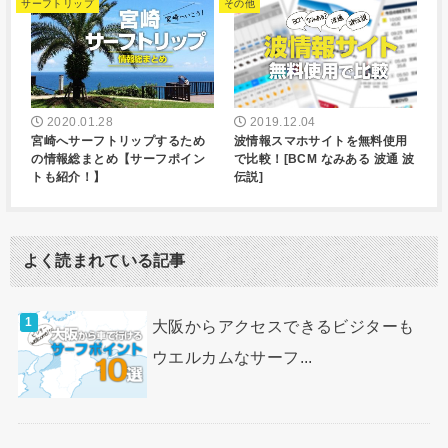
サーフトリップ
その他
2020.01.28
2019.12.04
宮崎へサーフトリップするため
波情報スマホサイトを無料使用
の情報総まとめ【サーフポイン
で比較！[BCM なみある 波通 波
トも紹介！】
伝説]
よく読まれている記事
大阪からアクセスできるビジターも
ウエルカムなサーフ...