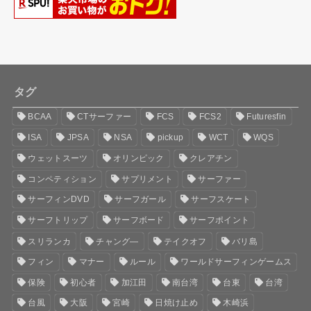
タグ
BCAA
CTサーファー
FCS
FCS2
Futuresfin
ISA
JPSA
NSA
pickup
WCT
WQS
ウェットスーツ
オリンピック
クレアチン
コンペティション
サプリメント
サーファー
サーフィンDVD
サーフガール
サーフスケート
サーフトリップ
サーフボード
サーフポイント
スリランカ
チャング―
テイクオフ
バリ島
フィン
マナー
ルール
ワールドサーフィンゲームス
保険
初心者
加江田
南台湾
台東
台湾
台風
大阪
宮崎
日焼け止め
木崎浜