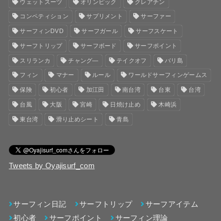
ウェットスーツ
オリンピック
クレアチン
コンペティション
サプリメント
サーファー
サーフィンDVD
サーフガール
サーフスケート
サーフトリップ
サーフボード
サーフポイント
スリランカ
チャング―
テイクオフ
バリ島
フィン
マナー
ルール
ワールドサーフィンゲームス
保険
初心者
加江田
南台湾
台東
台湾
台風
大阪
宮崎
日焼け止め
木崎浜
東台湾
滑り止めシート
青島
Tweets by Oyajisurf_com
サーフィン日記
サーフトリップ
サーフアイテム
初心者
サーフポイント
サーフィン理論