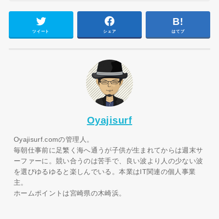
ツイート
シェア
はてブ
Oyajisurf
Oyajisurf.comの管理人。
毎朝仕事前に足繁く海へ通うが子供が生まれてからは週末サ
ーファーに。競い合うのは苦手で、良い波より人の少ない波
を選びゆるゆると楽しんでいる。本業はIT関連の個人事業
主。
ホームポイントは宮崎県の木崎浜。