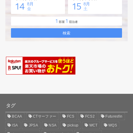
タグ
BCAA
CTサーファー
FCS
FCS2
Futuresfin
ISA
JPSA
NSA
pickup
WCT
WQS