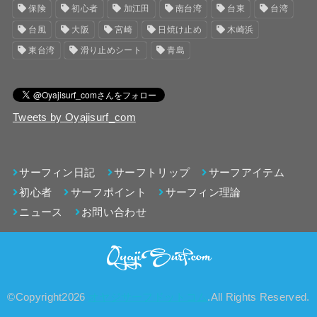
保険
初心者
加江田
南台湾
台東
台湾
台風
大阪
宮崎
日焼け止め
木崎浜
東台湾
滑り止めシート
青島
Tweets by Oyajisurf_com
サーフィン日記
サーフトリップ
サーフアイテム
初心者
サーフポイント
サーフィン理論
ニュース
お問い合わせ
©Copyright2026
オヤジサーフドットコム
.All Rights Reserved.