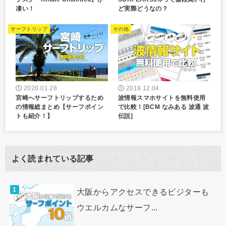
凄い！
ど実際どうなの？
サーフトリップ
その他
2020.01.28
2019.12.04
宮崎へサーフトリップするため
波情報スマホサイトを無料使用
の情報総まとめ【サーフポイン
で比較！[BCM なみある 波通 波
トも紹介！】
伝説]
よく読まれている記事
大阪からアクセスできるビジターも
ウエルカムなサーフ...