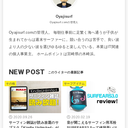
Oyajisurf
Oyajisurf.comの管理人
Oyajisurf.comの管理人。 毎朝仕事前に足繁く海へ通うが子供が
生まれてからは週末サーファーに。競い合うのは苦手で、良い波
より人の少ない波を選びゆるゆると楽しんでいる。本業はIT関連
の個人事業主。 ホームポイントは宮崎県の木崎浜。
NEW POST
その他
サーフアイテム
2020.09.26
2020.02.19
サーフィン雑誌が読み放題のサ
音が聞こえるサーフィン用耳栓
ブスク『Kindle Unlimited』が
SURFEARS3.0って値段高いけ