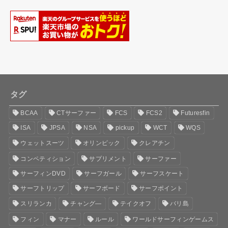
タグ
BCAA
CTサーファー
FCS
FCS2
Futuresfin
ISA
JPSA
NSA
pickup
WCT
WQS
ウェットスーツ
オリンピック
クレアチン
コンペティション
サプリメント
サーファー
サーフィンDVD
サーフガール
サーフスケート
サーフトリップ
サーフボード
サーフポイント
スリランカ
チャング―
テイクオフ
バリ島
フィン
マナー
ルール
ワールドサーフィンゲームス