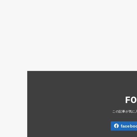
F
facebo