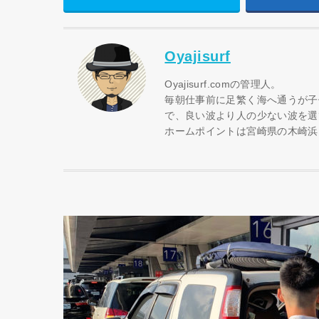
Oyajisurf
Oyajisurf.comの管理人。
毎朝仕事前に足繁く海へ通うが子
で、良い波より人の少ない波を選
ホームポイントは宮崎県の木崎浜