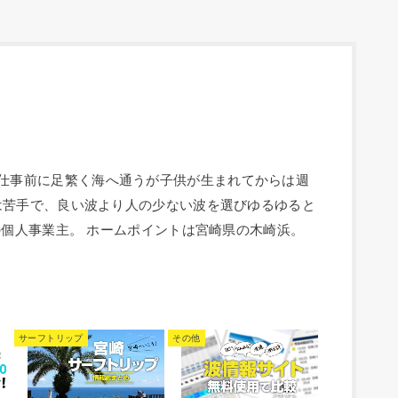
人。 毎朝仕事前に足繁く海へ通うが子供が生まれてからは週
は苦手で、良い波より人の少ない波を選びゆるゆると
の個人事業主。 ホームポイントは宮崎県の木崎浜。
サーフトリップ
その他