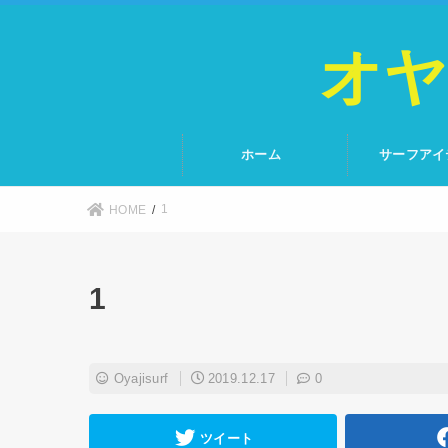
オヤ
ホーム
サーフアイ
1
HOME
1
Oyajisurf
2019.12.17
0
ツイート