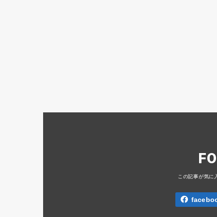
F
facebo