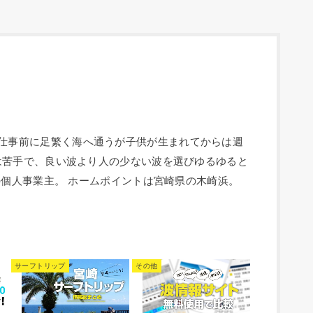
人。 毎朝仕事前に足繁く海へ通うが子供が生まれてからは週
は苦手で、良い波より人の少ない波を選びゆるゆると
の個人事業主。 ホームポイントは宮崎県の木崎浜。
サーフトリップ
その他