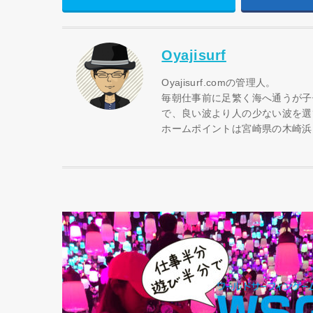
Oyajisurf
Oyajisurf.comの管理人。
毎朝仕事前に足繁く海へ通うが子
で、良い波より人の少ない波を選
ホームポイントは宮崎県の木崎浜