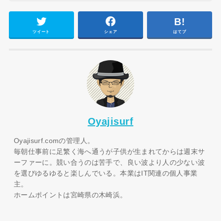
ツイート
シェア
はてブ
Oyajisurf
Oyajisurf.comの管理人。
毎朝仕事前に足繁く海へ通うが子供が生まれてからは週末サ
ーファーに。競い合うのは苦手で、良い波より人の少ない波
を選びゆるゆると楽しんでいる。本業はIT関連の個人事業
主。
ホームポイントは宮崎県の木崎浜。