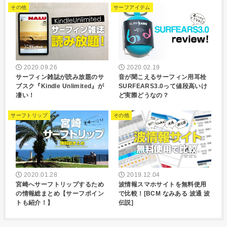
その他
サーフアイテム
2020.09.26
2020.02.19
サーフィン雑誌が読み放題のサ
音が聞こえるサーフィン用耳栓
ブスク『Kindle Unlimited』が
SURFEARS3.0って値段高いけ
凄い！
ど実際どうなの？
サーフトリップ
その他
2020.01.28
2019.12.04
宮崎へサーフトリップするため
波情報スマホサイトを無料使用
の情報総まとめ【サーフポイン
で比較！[BCM なみある 波通 波
トも紹介！】
伝説]