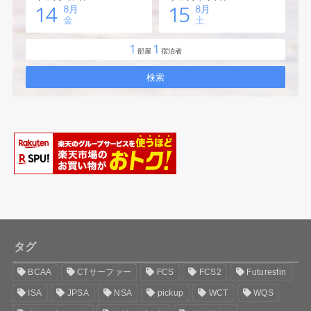
タグ
BCAA
CTサーファー
FCS
FCS2
Futuresfin
ISA
JPSA
NSA
pickup
WCT
WQS