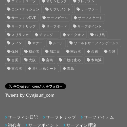
ウェットスーツ
オリンピック
クレアチン
コンペティション
サプリメント
サーファー
サーフィンDVD
サーフガール
サーフスケート
サーフトリップ
サーフボード
サーフポイント
スリランカ
チャング―
テイクオフ
バリ島
フィン
マナー
ルール
ワールドサーフィンゲームス
保険
初心者
加江田
南台湾
台東
台湾
台風
大阪
宮崎
日焼け止め
木崎浜
東台湾
滑り止めシート
青島
Tweets by Oyajisurf_com
サーフィン日記
サーフトリップ
サーフアイテム
初心者
サーフポイント
サーフィン理論