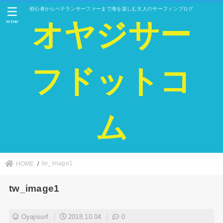
初心者からベテランサーファーまで海を楽しむ大人のサーフィンブログ
オヤジサー
MENU
フドットコ
ム
tw_image1
HOME
tw_image1
Oyajisurf
2018.10.04
0