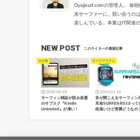
Oyajisurf.comの管理
末サーファーに。競い合うの
楽しんでいる。本業はIT関連
NEW POST
その他
サーフアイテム
2020.09.26
2020.02.19
サーフィン雑誌が読み放題
音が聞こえるサーフィン
のサブスク『Kindle
耳栓SURFEARS3.0って
Unlimited』が凄い！
段高いけど実際どうなの