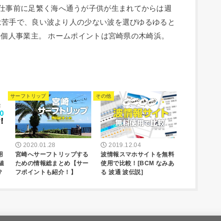
人。 毎朝仕事前に足繁く海へ通うが子供が生まれてからは週
は苦手で、良い波より人の少ない波を選びゆるゆると
の個人事業主。 ホームポイントは宮崎県の木崎浜。
サーフトリップ
その他
2020.01.28
2019.12.04
用
宮崎へサーフトリップする
波情報スマホサイトを無料
値
ための情報総まとめ【サー
使用で比較！[BCM なみあ
？
フポイントも紹介！】
る 波通 波伝説]