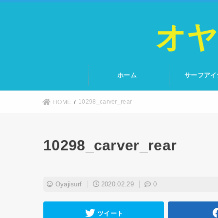
オヤ
ホーム
サーフアイ
10298_carver_rear
HOME
10298_carver_rear
Oyajisurf
2020.02.29
0
ツイート