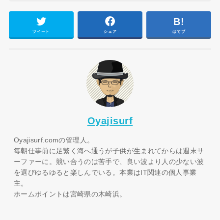
ツイート
シェア
はてブ
Oyajisurf
Oyajisurf.comの管理人。
毎朝仕事前に足繁く海へ通うが子供が生まれてからは週末サ
ーファーに。競い合うのは苦手で、良い波より人の少ない波
を選びゆるゆると楽しんでいる。本業はIT関連の個人事業
主。
ホームポイントは宮崎県の木崎浜。