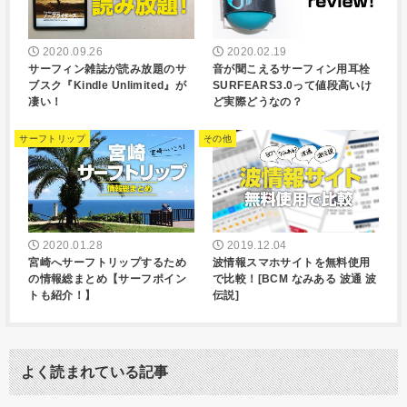
2020.09.26
2020.02.19
サーフィン雑誌が読み放題のサ
音が聞こえるサーフィン用耳栓
ブスク『Kindle Unlimited』が
SURFEARS3.0って値段高いけ
凄い！
ど実際どうなの？
サーフトリップ
その他
2020.01.28
2019.12.04
宮崎へサーフトリップするため
波情報スマホサイトを無料使用
の情報総まとめ【サーフポイン
で比較！[BCM なみある 波通 波
トも紹介！】
伝説]
よく読まれている記事