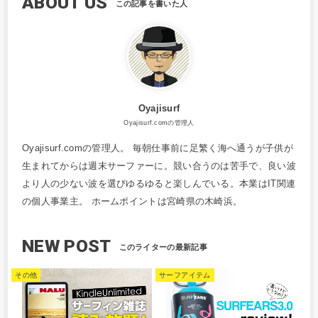
ABOUT US
Oyajisurf
Oyajisurf.comの管理人
Oyajisurf.comの管理人。 毎朝仕事前に足繁く海へ通うが子供が
生まれてからは週末サーファーに。競い合うのは苦手で、良い波
より人の少ない波を選びゆるゆると楽しんでいる。本業はIT関連
の個人事業主。 ホームポイントは宮崎県の木崎浜。
NEW POST
その他
サーフアイテム