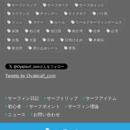
サーフトリップ
サーフボード
サーフポイント
スリランカ
チャング―
テイクオフ
バリ島
フィン
マナー
ルール
ワールドサーフィンゲームス
保険
初心者
加江田
南台湾
台東
台湾
台風
大阪
宮崎
日焼け止め
木崎浜
東台湾
滑り止めシート
青島
Tweets by Oyajisurf_com
サーフィン日記
サーフトリップ
サーフアイテム
初心者
サーフポイント
サーフィン理論
ニュース
お問い合わせ