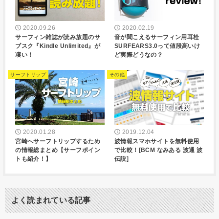
2020.09.26
2020.02.19
サーフィン雑誌が読み放題のサ
音が聞こえるサーフィン用耳栓
ブスク『Kindle Unlimited』が
SURFEARS3.0って値段高いけ
凄い！
ど実際どうなの？
サーフトリップ
その他
2020.01.28
2019.12.04
宮崎へサーフトリップするため
波情報スマホサイトを無料使用
の情報総まとめ【サーフポイン
で比較！[BCM なみある 波通 波
トも紹介！】
伝説]
よく読まれている記事