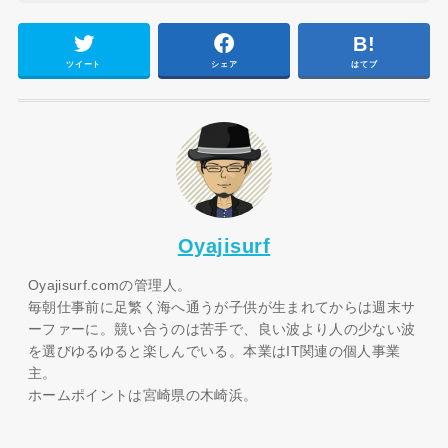
ツイート
シェア
はてブ
Oyajisurf
Oyajisurf.comの管理人。
毎朝仕事前に足繁く海へ通うが子供が生まれてからは週末サ
ーファーに。競い合うのは苦手で、良い波より人の少ない波
を選びゆるゆると楽しんでいる。本業はIT関連の個人事業
主。
ホームポイントは宮崎県の木崎浜。