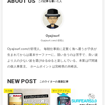
ABOUT US
Oyajisurf
Oyajisurf.comの管理人
Oyajisurf.comの管理人。 毎朝仕事前に足繁く海へ通うが子供が
生まれてからは週末サーファーに。競い合うのは苦手で、良い波
より人の少ない波を選びゆるゆると楽しんでいる。本業はIT関連
の個人事業主。 ホームポイントは宮崎県の木崎浜。
NEW POST
その他
サーフアイテム