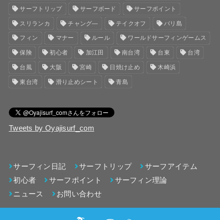
サーフトリップ
サーフボード
サーフポイント
スリランカ
チャング―
テイクオフ
バリ島
フィン
マナー
ルール
ワールドサーフィンゲームス
保険
初心者
加江田
南台湾
台東
台湾
台風
大阪
宮崎
日焼け止め
木崎浜
東台湾
滑り止めシート
青島
Tweets by Oyajisurf_com
サーフィン日記
サーフトリップ
サーフアイテム
初心者
サーフポイント
サーフィン理論
ニュース
お問い合わせ