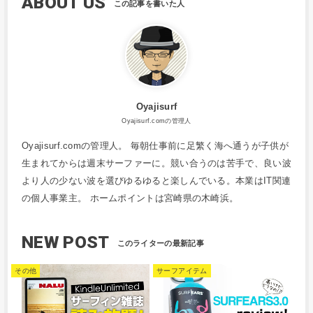
ABOUT US
Oyajisurf
Oyajisurf.comの管理人
Oyajisurf.comの管理人。 毎朝仕事前に足繁く海へ通うが子供が
生まれてからは週末サーファーに。競い合うのは苦手で、良い波
より人の少ない波を選びゆるゆると楽しんでいる。本業はIT関連
の個人事業主。 ホームポイントは宮崎県の木崎浜。
NEW POST
その他
サーフアイテム