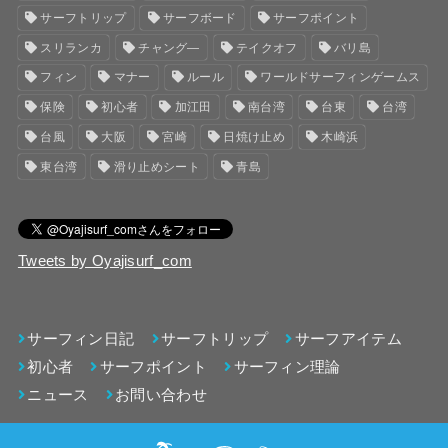
サーフトリップ
サーフボード
サーフポイント
スリランカ
チャング―
テイクオフ
バリ島
フィン
マナー
ルール
ワールドサーフィンゲームス
保険
初心者
加江田
南台湾
台東
台湾
台風
大阪
宮崎
日焼け止め
木崎浜
東台湾
滑り止めシート
青島
Tweets by Oyajisurf_com
サーフィン日記
サーフトリップ
サーフアイテム
初心者
サーフポイント
サーフィン理論
ニュース
お問い合わせ