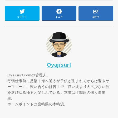
ツイート
シェア
はてブ
Oyajisurf
Oyajisurf.comの管理人。
毎朝仕事前に足繁く海へ通うが子供が生まれてからは週末サ
ーファーに。競い合うのは苦手で、良い波より人の少ない波
を選びゆるゆると楽しんでいる。本業はIT関連の個人事業
主。
ホームポイントは宮崎県の木崎浜。