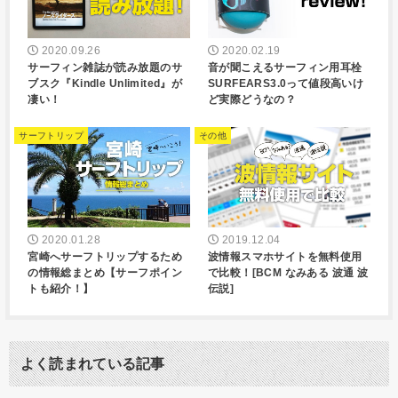
2020.09.26
2020.02.19
サーフィン雑誌が読み放題のサ
音が聞こえるサーフィン用耳栓
ブスク『Kindle Unlimited』が
SURFEARS3.0って値段高いけ
凄い！
ど実際どうなの？
サーフトリップ
その他
2020.01.28
2019.12.04
宮崎へサーフトリップするため
波情報スマホサイトを無料使用
の情報総まとめ【サーフポイン
で比較！[BCM なみある 波通 波
トも紹介！】
伝説]
よく読まれている記事