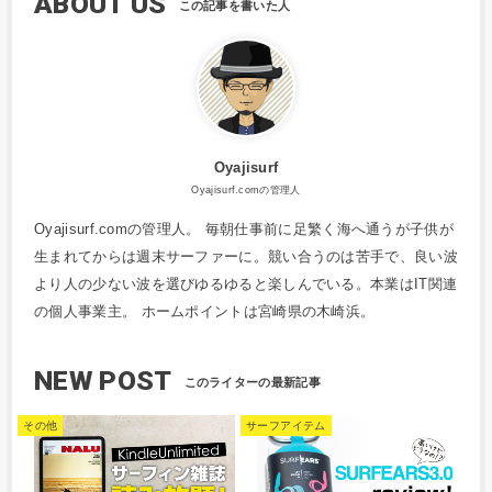
ABOUT US
Oyajisurf
Oyajisurf.comの管理人
Oyajisurf.comの管理人。 毎朝仕事前に足繁く海へ通うが子供が
生まれてからは週末サーファーに。競い合うのは苦手で、良い波
より人の少ない波を選びゆるゆると楽しんでいる。本業はIT関連
の個人事業主。 ホームポイントは宮崎県の木崎浜。
NEW POST
その他
サーフアイテム