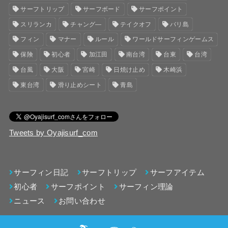
サーフトリップ
サーフボード
サーフポイント
スリランカ
チャング―
テイクオフ
バリ島
フィン
マナー
ルール
ワールドサーフィンゲームス
保険
初心者
加江田
南台湾
台東
台湾
台風
大阪
宮崎
日焼け止め
木崎浜
東台湾
滑り止めシート
青島
Tweets by Oyajisurf_com
サーフィン日記
サーフトリップ
サーフアイテム
初心者
サーフポイント
サーフィン理論
ニュース
お問い合わせ