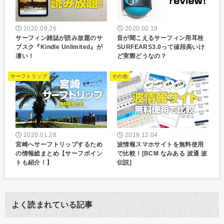
2020.09.26
2020.02.19
サーフィン雑誌が読み放題のサ
音が聞こえるサーフィン用耳栓
ブスク『Kindle Unlimited』が
SURFEARS3.0って値段高いけ
凄い！
ど実際どうなの？
サーフトリップ
その他
2020.01.28
2019.12.04
宮崎へサーフトリップするため
波情報スマホサイトを無料使用
の情報総まとめ【サーフポイン
で比較！[BCM なみある 波通 波
トも紹介！】
伝説]
よく読まれている記事