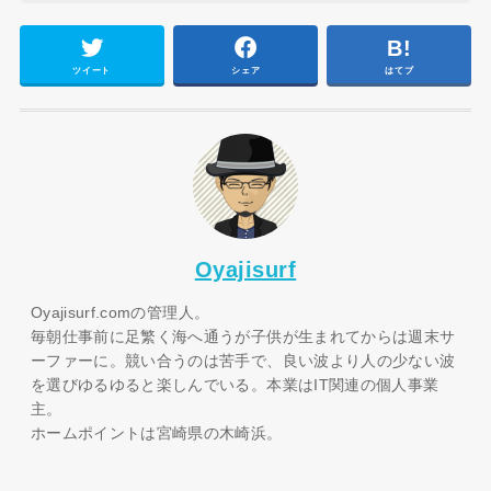
ツイート
シェア
はてブ
Oyajisurf
Oyajisurf.comの管理人。
毎朝仕事前に足繁く海へ通うが子供が生まれてからは週末サ
ーファーに。競い合うのは苦手で、良い波より人の少ない波
を選びゆるゆると楽しんでいる。本業はIT関連の個人事業
主。
ホームポイントは宮崎県の木崎浜。