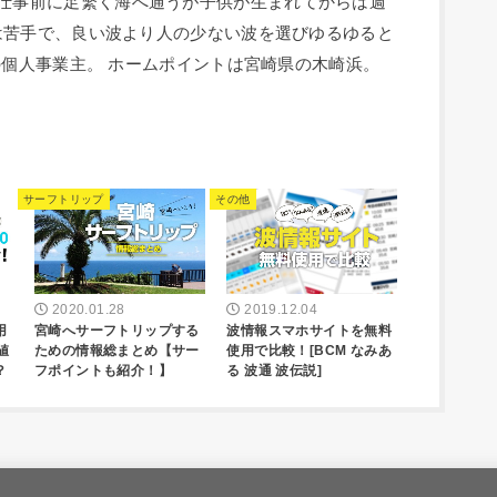
人。 毎朝仕事前に足繁く海へ通うが子供が生まれてからは週
は苦手で、良い波より人の少ない波を選びゆるゆると
の個人事業主。 ホームポイントは宮崎県の木崎浜。
サーフトリップ
その他
2020.01.28
2019.12.04
用
宮崎へサーフトリップする
波情報スマホサイトを無料
値
ための情報総まとめ【サー
使用で比較！[BCM なみあ
？
フポイントも紹介！】
る 波通 波伝説]