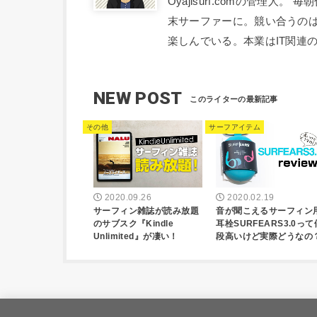
Oyajisurf.comの管理
末サーファーに。競い合うの
楽しんでいる。本業はIT関連
NEW POST
その他
サーフアイテム
2020.09.26
2020.02.19
サーフィン雑誌が読み放題
音が聞こえるサーフィン
のサブスク『Kindle
耳栓SURFEARS3.0って
Unlimited』が凄い！
段高いけど実際どうなの