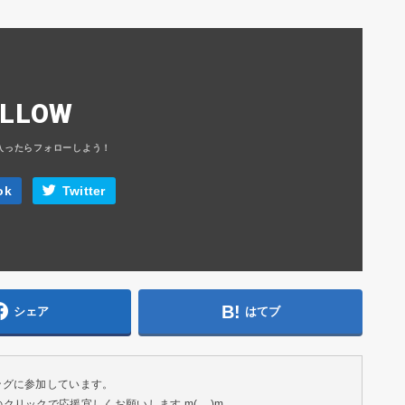
OLLOW
ok
Twitter
シェア
はてブ
ングに参加しています。
リックで応援宜しくお願いします m(__)m