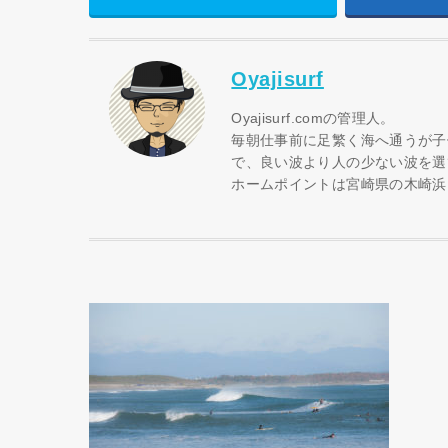
Oyajisurf
Oyajisurf.comの管理人。
毎朝仕事前に足繁く海へ通うが子
で、良い波より人の少ない波を選
ホームポイントは宮崎県の木崎浜