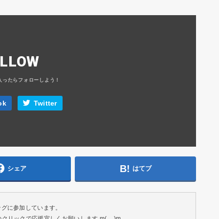
OLLOW
ok
Twitter
シェア
はてブ
ングに参加しています。
リックで応援宜しくお願いします m(__)m