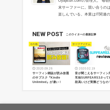
Oyajisurf.comの管理
末サーファーに。競い合うの
楽しんでいる。本業はIT関連
NEW POST
その他
サーフアイテム
2020.09.26
2020.02.19
サーフィン雑誌が読み放題
音が聞こえるサーフィン
のサブスク『Kindle
耳栓SURFEARS3.0って
Unlimited』が凄い！
段高いけど実際どうなの