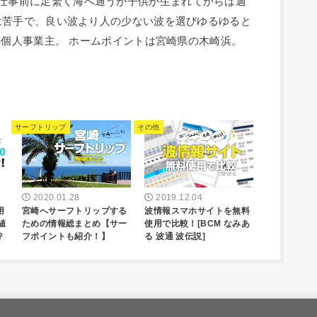
人。 毎朝仕事前に足繁く海へ通うが子供が生まれてからは週
は苦手で、良い波より人の少ない波を選びゆるゆると
の個人事業主。 ホームポイントは宮崎県の木崎浜。
サーフトリップ
その他
2020.01.28
2019.12.04
用
宮崎へサーフトリップする
波情報スマホサイトを無料
値
ための情報総まとめ【サー
使用で比較！[BCM なみあ
？
フポイントも紹介！】
る 波通 波伝説]