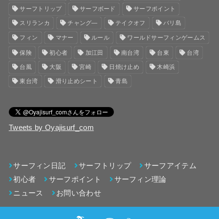
サーフトリップ
サーフボード
サーフポイント
スリランカ
チャング―
テイクオフ
バリ島
フィン
マナー
ルール
ワールドサーフィンゲームス
保険
初心者
加江田
南台湾
台東
台湾
台風
大阪
宮崎
日焼け止め
木崎浜
東台湾
滑り止めシート
青島
Tweets by Oyajisurf_com
サーフィン日記
サーフトリップ
サーフアイテム
初心者
サーフポイント
サーフィン理論
ニュース
お問い合わせ