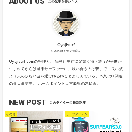
ABOUT US
Oyajisurf
Oyajisurf.comの管理人
Oyajisurf.comの管理人。 毎朝仕事前に足繁く海へ通うが子供が
生まれてからは週末サーファーに。競い合うのは苦手で、良い波
より人の少ない波を選びゆるゆると楽しんでいる。本業はIT関連
の個人事業主。 ホームポイントは宮崎県の木崎浜。
NEW POST
その他
サーフアイテム