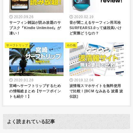
2020.09.26
2020.02.19
サーフィン雑誌が読み放題のサ
音が聞こえるサーフィン用耳栓
ブスク『Kindle Unlimited』が
SURFEARS3.0って値段高いけ
凄い！
ど実際どうなの？
サーフトリップ
その他
2020.01.28
2019.12.04
宮崎へサーフトリップするため
波情報スマホサイトを無料使用
の情報総まとめ【サーフポイン
で比較！[BCM なみある 波通 波
トも紹介！】
伝説]
よく読まれている記事