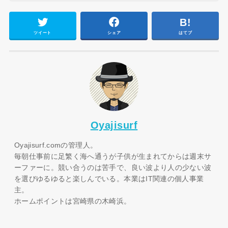
ツイート
シェア
はてブ
Oyajisurf
Oyajisurf.comの管理人。
毎朝仕事前に足繁く海へ通うが子供が生まれてからは週末サ
ーファーに。競い合うのは苦手で、良い波より人の少ない波
を選びゆるゆると楽しんでいる。本業はIT関連の個人事業
主。
ホームポイントは宮崎県の木崎浜。