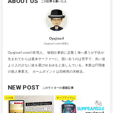
ABOUT US
Oyajisurf
Oyajisurf.comの管理人
Oyajisurf.comの管理人。 毎朝仕事前に足繁く海へ通うが子供が
生まれてからは週末サーファーに。競い合うのは苦手で、良い波
より人の少ない波を選びゆるゆると楽しんでいる。本業はIT関連
の個人事業主。 ホームポイントは宮崎県の木崎浜。
NEW POST
その他
サーフアイテム