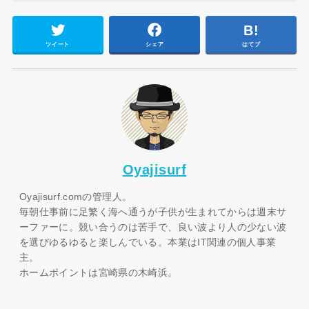
ツイート
シェア
はてブ
Oyajisurf
Oyajisurf.comの管理人。
毎朝仕事前に足繁く海へ通うが子供が生まれてからは週末サ
ーファーに。競い合うのは苦手で、良い波より人の少ない波
を選びゆるゆると楽しんでいる。本業はIT関連の個人事業
主。
ホームポイントは宮崎県の木崎浜。