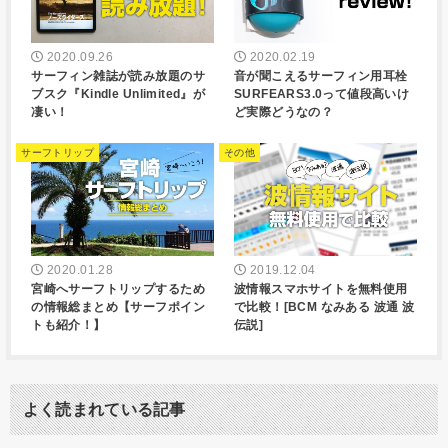
2020.09.26
2020.02.19
サーフィン雑誌が読み放題のサ
音が聞こえるサーフィン用耳栓
ブスク『Kindle Unlimited』が
SURFEARS3.0って値段高いけ
凄い！
ど実際どうなの？
サーフトリップ
その他
2020.01.28
2019.12.04
宮崎へサーフトリップするため
波情報スマホサイトを無料使用
の情報総まとめ【サーフポイン
で比較！[BCM なみある 波通 波
トも紹介！】
伝説]
よく読まれている記事