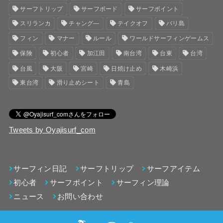
サーフトリップ
サーフボード
サーフポイント
スリランカ
チャング―
テイクオフ
バリ島
フィン
マナー
ルール
ワールドサーフィンゲームス
保険
初心者
加江田
南台湾
台東
台湾
台風
大阪
宮崎
日焼け止め
木崎浜
東台湾
滑り止めシート
青島
Tweets by Oyajisurf_com
サーフィン日記
サーフトリップ
サーフアイテム
初心者
サーフポイント
サーフィン理論
ニュース
お問い合わせ