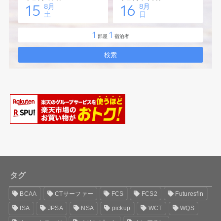
タグ
BCAA
CTサーファー
FCS
FCS2
Futuresfin
ISA
JPSA
NSA
pickup
WCT
WQS