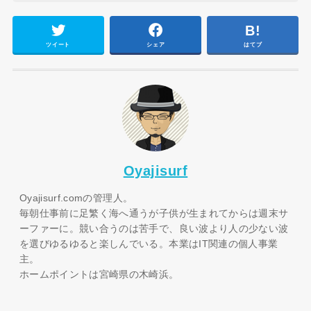
ツイート
シェア
はてブ
Oyajisurf
Oyajisurf.comの管理人。
毎朝仕事前に足繁く海へ通うが子供が生まれてからは週末サ
ーファーに。競い合うのは苦手で、良い波より人の少ない波
を選びゆるゆると楽しんでいる。本業はIT関連の個人事業
主。
ホームポイントは宮崎県の木崎浜。