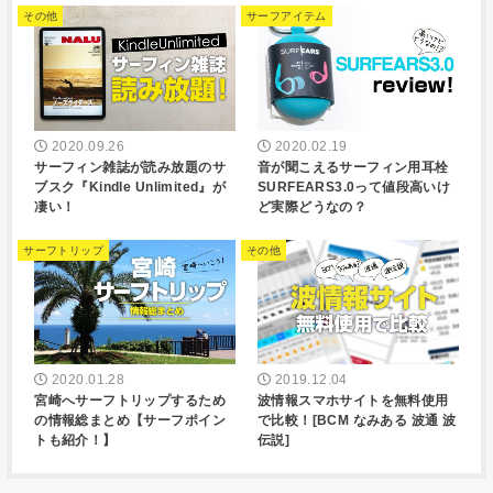
その他
サーフアイテム
2020.09.26
2020.02.19
サーフィン雑誌が読み放題のサ
音が聞こえるサーフィン用耳栓
ブスク『Kindle Unlimited』が
SURFEARS3.0って値段高いけ
凄い！
ど実際どうなの？
サーフトリップ
その他
2020.01.28
2019.12.04
宮崎へサーフトリップするため
波情報スマホサイトを無料使用
の情報総まとめ【サーフポイン
で比較！[BCM なみある 波通 波
トも紹介！】
伝説]