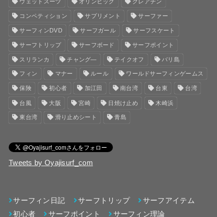
ウェットスーツ
オリンピック
クレアチン
コンペティション
サプリメント
サーファー
サーフィンDVD
サーフガール
サーフスケート
サーフトリップ
サーフボード
サーフポイント
スリランカ
チャング―
テイクオフ
バリ島
フィン
マナー
ルール
ワールドサーフィンゲームス
保険
初心者
加江田
南台湾
台東
台湾
台風
大阪
宮崎
日焼け止め
木崎浜
東台湾
滑り止めシート
青島
Tweets by Oyajisurf_com
サーフィン日記
サーフトリップ
サーフアイテム
初心者
サーフポイント
サーフィン理論