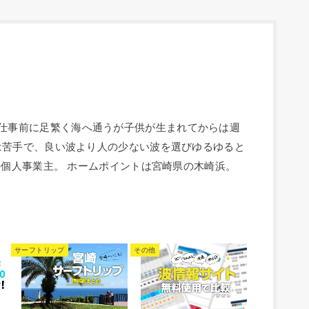
人。 毎朝仕事前に足繁く海へ通うが子供が生まれてからは週
は苦手で、良い波より人の少ない波を選びゆるゆると
の個人事業主。 ホームポイントは宮崎県の木崎浜。
サーフトリップ
その他