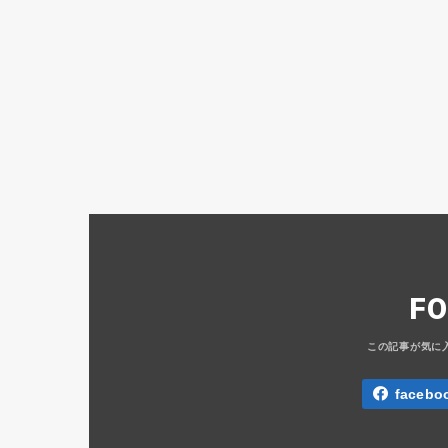
F
facebo