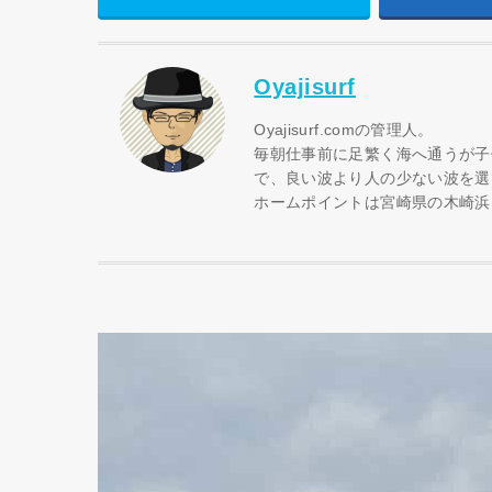
Oyajisurf
Oyajisurf.comの管理人。
毎朝仕事前に足繁く海へ通うが子
で、良い波より人の少ない波を選
ホームポイントは宮崎県の木崎浜