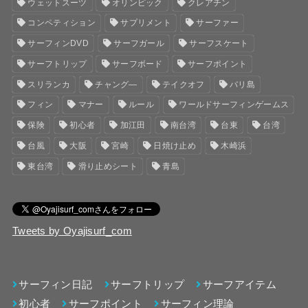
ウェットスーツ
オリンピック
クレアチン
コンペティション
サプリメント
サーファー
サーフィンDVD
サーフガール
サーフスケート
サーフトリップ
サーフボード
サーフポイント
スリランカ
チャング―
テイクオフ
バリ島
フィン
マナー
ルール
ワールドサーフィンゲームス
保険
初心者
加江田
南台湾
台東
台湾
台風
大阪
宮崎
日焼け止め
木崎浜
東台湾
滑り止めシート
青島
Tweets by Oyajisurf_com
サーフィン日記
サーフトリップ
サーフアイテム
初心者
サーフポイント
サーフィン理論