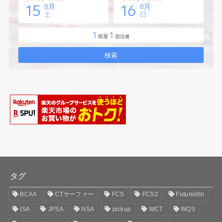
タグ
BCAA
CTサーファー
FCS
FCS2
Futuresfin
ISA
JPSA
NSA
pickup
WCT
WQS