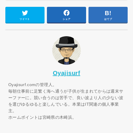
ツイート
シェア
はてブ
Oyajisurf
Oyajisurf.comの管理人。
毎朝仕事前に足繁く海へ通うが子供が生まれてからは週末サ
ーファーに。競い合うのは苦手で、良い波より人の少ない波
を選びゆるゆると楽しんでいる。本業はIT関連の個人事業
主。
ホームポイントは宮崎県の木崎浜。