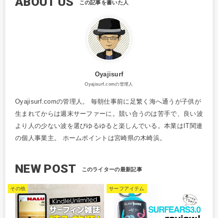
ABOUT US
Oyajisurf
Oyajisurf.comの管理人
Oyajisurf.comの管理人。 毎朝仕事前に足繁く海へ通うが子供が
生まれてからは週末サーファーに。競い合うのは苦手で、良い波
より人の少ない波を選びゆるゆると楽しんでいる。本業はIT関連
の個人事業主。 ホームポイントは宮崎県の木崎浜。
NEW POST
その他
サーフアイテム