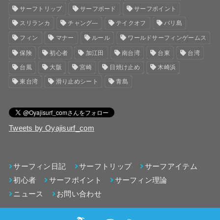
サーフトリップ
サーフボード
サーフポイント
スリランカ
チャング―
テイクオフ
バリ島
フィン
マナー
ルール
ワールドサーフィンゲームス
保険
初心者
加江田
南台湾
台東
台湾
台風
大阪
宮崎
日焼け止め
木崎浜
東台湾
滑り止めシート
青島
Tweets by Oyajisurf_com
サーフィン日記
サーフトリップ
サーフアイテム
初心者
サーフポイント
サーフィン理論
ニュース
お問い合わせ