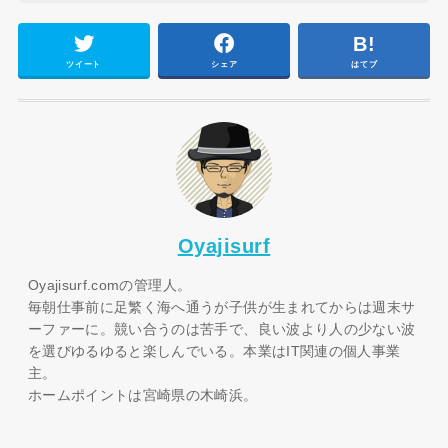
ツイート
シェア
はてブ
Oyajisurf
Oyajisurf.comの管理人。
毎朝仕事前に足繁く海へ通うが子供が生まれてからは週末サ
ーファーに。競い合うのは苦手で、良い波より人の少ない波
を選びゆるゆると楽しんでいる。本業はIT関連の個人事業
主。
ホームポイントは宮崎県の木崎浜。