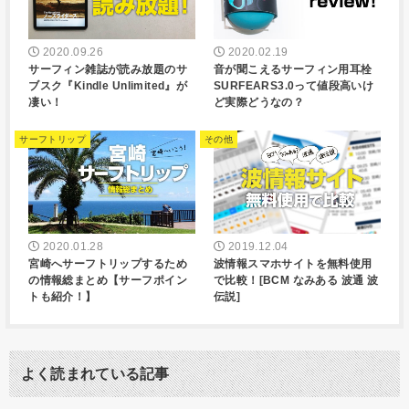
2020.09.26
2020.02.19
サーフィン雑誌が読み放題のサ
音が聞こえるサーフィン用耳栓
ブスク『Kindle Unlimited』が
SURFEARS3.0って値段高いけ
凄い！
ど実際どうなの？
サーフトリップ
その他
2020.01.28
2019.12.04
宮崎へサーフトリップするため
波情報スマホサイトを無料使用
の情報総まとめ【サーフポイン
で比較！[BCM なみある 波通 波
トも紹介！】
伝説]
よく読まれている記事