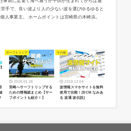
人。 毎朝仕事前に足繁く海へ通うが子供が生まれてからは週
は苦手で、良い波より人の少ない波を選びゆるゆると
の個人事業主。 ホームポイントは宮崎県の木崎浜。
サーフトリップ
その他
2020.01.28
2019.12.04
用
宮崎へサーフトリップする
波情報スマホサイトを無料
値
ための情報総まとめ【サー
使用で比較！[BCM なみあ
？
フポイントも紹介！】
る 波通 波伝説]