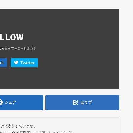
OLLOW
ok
Twitter
シェア
はてブ
ングに参加しています。
リックで応援宜しくお願いします m(__)m