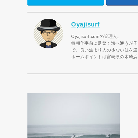
Oyajisurf
Oyajisurf.comの管理人。
毎朝仕事前に足繁く海へ通うが子
で、良い波より人の少ない波を選
ホームポイントは宮崎県の木崎浜