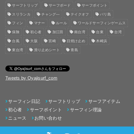
サーフトリップ
サーフボード
サーフポイント
スリランカ
チャング―
テイクオフ
バリ島
フィン
マナー
ルール
ワールドサーフィンゲームス
保険
初心者
加江田
南台湾
台東
台湾
台風
大阪
宮崎
日焼け止め
木崎浜
東台湾
滑り止めシート
青島
Tweets by Oyajisurf_com
サーフィン日記
サーフトリップ
サーフアイテム
初心者
サーフポイント
サーフィン理論
ニュース
お問い合わせ