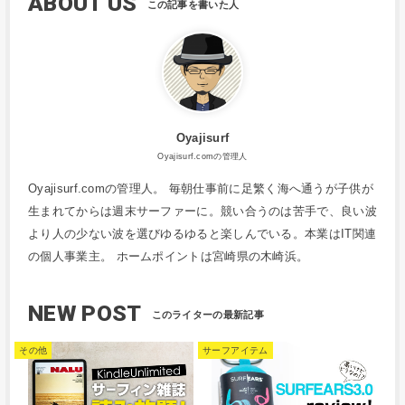
ABOUT US
Oyajisurf
Oyajisurf.comの管理人
Oyajisurf.comの管理人。 毎朝仕事前に足繁く海へ通うが子供が
生まれてからは週末サーファーに。競い合うのは苦手で、良い波
より人の少ない波を選びゆるゆると楽しんでいる。本業はIT関連
の個人事業主。 ホームポイントは宮崎県の木崎浜。
NEW POST
その他
サーフアイテム