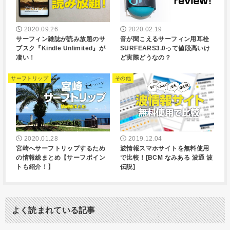
2020.09.26
2020.02.19
サーフィン雑誌が読み放題のサ
音が聞こえるサーフィン用耳栓
ブスク『Kindle Unlimited』が
SURFEARS3.0って値段高いけ
凄い！
ど実際どうなの？
サーフトリップ
その他
2020.01.28
2019.12.04
宮崎へサーフトリップするため
波情報スマホサイトを無料使用
の情報総まとめ【サーフポイン
で比較！[BCM なみある 波通 波
トも紹介！】
伝説]
よく読まれている記事