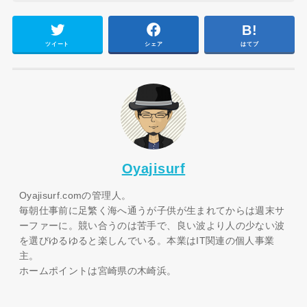
ツイート
シェア
はてブ
Oyajisurf
Oyajisurf.comの管理人。
毎朝仕事前に足繁く海へ通うが子供が生まれてからは週末サ
ーファーに。競い合うのは苦手で、良い波より人の少ない波
を選びゆるゆると楽しんでいる。本業はIT関連の個人事業
主。
ホームポイントは宮崎県の木崎浜。