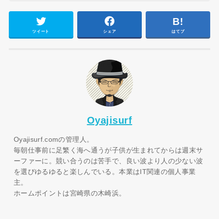
ツイート
シェア
はてブ
Oyajisurf
Oyajisurf.comの管理人。
毎朝仕事前に足繁く海へ通うが子供が生まれてからは週末サ
ーファーに。競い合うのは苦手で、良い波より人の少ない波
を選びゆるゆると楽しんでいる。本業はIT関連の個人事業
主。
ホームポイントは宮崎県の木崎浜。