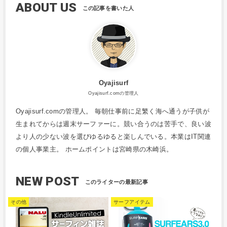
ABOUT US
Oyajisurf
Oyajisurf.comの管理人
Oyajisurf.comの管理人。 毎朝仕事前に足繁く海へ通うが子供が
生まれてからは週末サーファーに。競い合うのは苦手で、良い波
より人の少ない波を選びゆるゆると楽しんでいる。本業はIT関連
の個人事業主。 ホームポイントは宮崎県の木崎浜。
NEW POST
その他
サーフアイテム