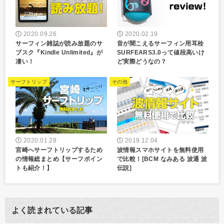
2020.09.26
2020.02.19
サーフィン雑誌が読み放題のサ
音が聞こえるサーフィン用耳栓
ブスク『Kindle Unlimited』が
SURFEARS3.0って値段高いけ
凄い！
ど実際どうなの？
サーフトリップ
その他
2020.01.28
2019.12.04
宮崎へサーフトリップするため
波情報スマホサイトを無料使用
の情報総まとめ【サーフポイン
で比較！[BCM なみある 波通 波
トも紹介！】
伝説]
よく読まれている記事