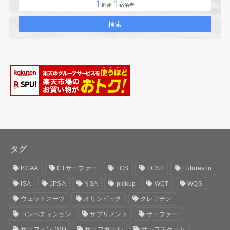
タグ
BCAA
CTサーファー
FCS
FCS2
Futuresfin
ISA
JPSA
NSA
pickup
WCT
WQS
ウェットスーツ
オリンピック
クレアチン
コンペティション
サプリメント
サーファー
サーフィンDVD
サーフガール
サーフスケート