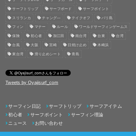
サーフトリップ
サーフボード
サーフポイント
スリランカ
チャング―
テイクオフ
バリ島
フィン
マナー
ルール
ワールドサーフィンゲームス
保険
初心者
加江田
南台湾
台東
台湾
台風
大阪
宮崎
日焼け止め
木崎浜
東台湾
滑り止めシート
青島
Tweets by Oyajisurf_com
サーフィン日記
サーフトリップ
サーフアイテム
初心者
サーフポイント
サーフィン理論
ニュース
お問い合わせ