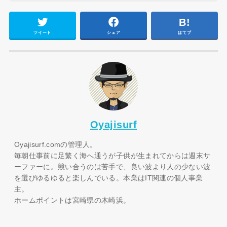
ツイート
シェア
はてブ
Oyajisurf
Oyajisurf.comの管理人。
毎朝仕事前に足繁く海へ通うが子供が生まれてからは週末サ
ーファーに。競い合うのは苦手で、良い波より人の少ない波
を選びゆるゆると楽しんでいる。本業はIT関連の個人事業
主。
ホームポイントは宮崎県の木崎浜。