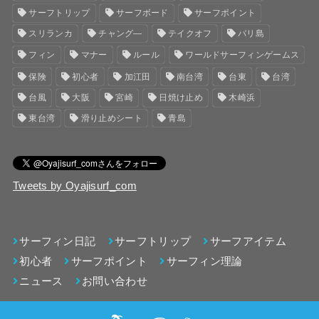
サーフトリップ
サーフボード
サーフポイント
スリランカ
チャング―
テイクオフ
バリ島
フィン
マナー
ルール
ワールドサーフィンゲームス
保険
初心者
加江田
南台湾
台東
台湾
台風
大阪
宮崎
日焼け止め
木崎浜
東台湾
滑り止めシート
青島
Tweets by Oyajisurf_com
サーフィン日記
サーフトリップ
サーフアイテム
初心者
サーフポイント
サーフィン理論
ニュース
お問い合わせ