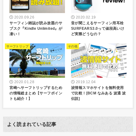
2020.09.26
2020.02.19
サーフィン雑誌が読み放題のサ
音が聞こえるサーフィン用耳栓
ブスク『Kindle Unlimited』が
SURFEARS3.0って値段高いけ
凄い！
ど実際どうなの？
サーフトリップ
その他
2020.01.28
2019.12.04
宮崎へサーフトリップするため
波情報スマホサイトを無料使用
の情報総まとめ【サーフポイン
で比較！[BCM なみある 波通 波
トも紹介！】
伝説]
よく読まれている記事