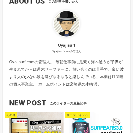
ABOUT US
Oyajisurf
Oyajisurf.comの管理人
Oyajisurf.comの管理人。 毎朝仕事前に足繁く海へ通うが子供が
生まれてからは週末サーファーに。競い合うのは苦手で、良い波
より人の少ない波を選びゆるゆると楽しんでいる。本業はIT関連
の個人事業主。 ホームポイントは宮崎県の木崎浜。
NEW POST
その他
サーフアイテム