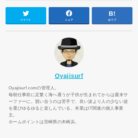
ツイート
シェア
はてブ
Oyajisurf
Oyajisurf.comの管理人。
毎朝仕事前に足繁く海へ通うが子供が生まれてからは週末サ
ーファーに。競い合うのは苦手で、良い波より人の少ない波
を選びゆるゆると楽しんでいる。本業はIT関連の個人事業
主。
ホームポイントは宮崎県の木崎浜。