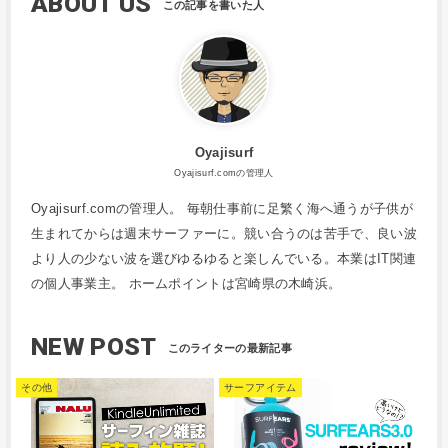
ABOUT US
Oyajisurf
Oyajisurf.comの管理人
Oyajisurf.comの管理人。 毎朝仕事前に足繁く海へ通うが子供が
生まれてからは週末サーファーに。競い合うのは苦手で、良い波
より人の少ない波を選びゆるゆると楽しんでいる。本業はIT関連
の個人事業主。 ホームポイントは宮崎県の木崎浜。
NEW POST
その他
サーフアイテム