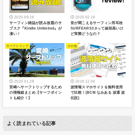
2020.09.26
2020.02.19
サーフィン雑誌が読み放題のサ
音が聞こえるサーフィン用耳栓
ブスク『Kindle Unlimited』が
SURFEARS3.0って値段高いけ
凄い！
ど実際どうなの？
サーフトリップ
その他
2020.01.28
2019.12.04
宮崎へサーフトリップするため
波情報スマホサイトを無料使用
の情報総まとめ【サーフポイン
で比較！[BCM なみある 波通 波
トも紹介！】
伝説]
よく読まれている記事