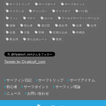
サーフトリップ
サーフボード
サーフポイント
スリランカ
チャング―
テイクオフ
バリ島
フィン
マナー
ルール
ワールドサーフィンゲームス
保険
初心者
加江田
南台湾
台東
台湾
台風
大阪
宮崎
日焼け止め
木崎浜
東台湾
滑り止めシート
青島
Tweets by Oyajisurf_com
サーフィン日記
サーフトリップ
サーフアイテム
初心者
サーフポイント
サーフィン理論
ニュース
お問い合わせ