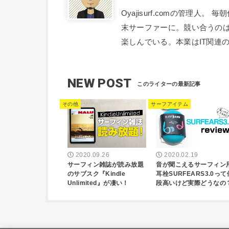
Oyajisurf.comの管理
末サーファーに。競い合うの
楽しんでいる。本業はIT関連
NEW POST
その他
サーフアイテム
2020.09.26
2020.02.19
サーフィン雑誌が読み放題
音が聞こえるサーフィン
のサブスク『Kindle
耳栓SURFEARS3.0って
Unlimited』が凄い！
段高いけど実際どうなの