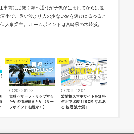
人。 毎朝仕事前に足繁く海へ通うが子供が生まれてからは週
は苦手で、良い波より人の少ない波を選びゆるゆると
の個人事業主。 ホームポイントは宮崎県の木崎浜。
サーフトリップ
その他
2020.01.28
2019.12.04
用
宮崎へサーフトリップする
波情報スマホサイトを無料
値
ための情報総まとめ【サー
使用で比較！[BCM なみあ
？
フポイントも紹介！】
る 波通 波伝説]