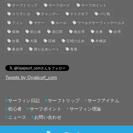
サーフトリップ
サーフボード
サーフポイント
スリランカ
チャング―
テイクオフ
バリ島
フィン
マナー
ルール
ワールドサーフィンゲームス
保険
初心者
加江田
南台湾
台東
台湾
台風
大阪
宮崎
日焼け止め
木崎浜
東台湾
滑り止めシート
青島
Tweets by Oyajisurf_com
サーフィン日記
サーフトリップ
サーフアイテム
初心者
サーフポイント
サーフィン理論
ニュース
お問い合わせ