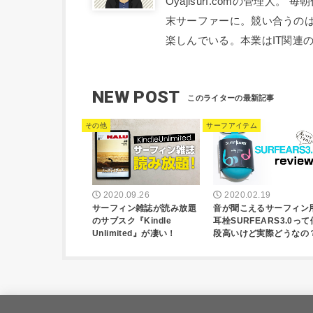
Oyajisurf.comの管理
末サーファーに。競い合うの
楽しんでいる。本業はIT関連
NEW POST
その他
サーフアイテム
2020.09.26
2020.02.19
サーフィン雑誌が読み放題
音が聞こえるサーフィン
のサブスク『Kindle
耳栓SURFEARS3.0って
Unlimited』が凄い！
段高いけど実際どうなの