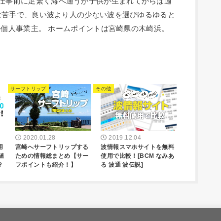
人。 毎朝仕事前に足繁く海へ通うが子供が生まれてからは週
は苦手で、良い波より人の少ない波を選びゆるゆると
の個人事業主。 ホームポイントは宮崎県の木崎浜。
サーフトリップ
その他
2020.01.28
2019.12.04
用
宮崎へサーフトリップする
波情報スマホサイトを無料
値
ための情報総まとめ【サー
使用で比較！[BCM なみあ
？
フポイントも紹介！】
る 波通 波伝説]