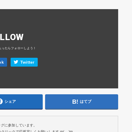
OLLOW
ok
Twitter
シェア
はてブ
ングに参加しています。
リックで応援宜しくお願いします m(__)m