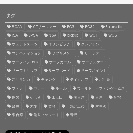
タグ
BCAA
CTサーファー
FCS
FCS2
Futuresfin
ISA
JPSA
NSA
pickup
WCT
WQS
ウェットスーツ
オリンピック
クレアチン
コンペティション
サプリメント
サーファー
サーフィンDVD
サーフガール
サーフスケート
サーフトリップ
サーフボード
サーフポイント
スリランカ
チャング―
テイクオフ
バリ島
フィン
マナー
ルール
ワールドサーフィンゲームス
保険
初心者
加江田
南台湾
台東
台湾
台風
大阪
宮崎
日焼け止め
木崎浜
東台湾
滑り止めシート
青島